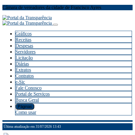
Câmara de vereadores da cidade de Francisco Ayres
Gráficos
Receitas
Despesas
Servidores
Licitação
Diárias
Extratos
Contratos
e-Sic
Fale Conosco
Portal de Serviços
Busca Geral
Páginas
Como usar
Última atualização em 31/07/2026 13:43