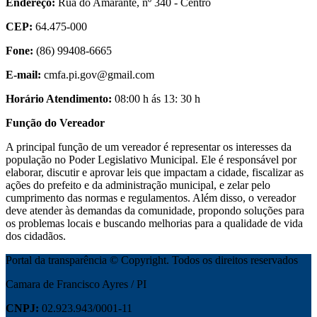
Endereço:
Rua do Amarante, nº 340 - Centro
CEP:
64.475-000
Fone:
(86) 99408-6665
E-mail:
cmfa.pi.gov@gmail.com
Horário Atendimento:
08:00 h ás 13: 30 h
Função do Vereador
A principal função de um vereador é representar os interesses da
população no Poder Legislativo Municipal. Ele é responsável por
elaborar, discutir e aprovar leis que impactam a cidade, fiscalizar as
ações do prefeito e da administração municipal, e zelar pelo
cumprimento das normas e regulamentos. Além disso, o vereador
deve atender às demandas da comunidade, propondo soluções para
os problemas locais e buscando melhorias para a qualidade de vida
dos cidadãos.
Portal da transparência © Copyright. Todos os direitos reservados
Camara de Francisco Ayres / PI
CNPJ:
02.923.943/0001-11